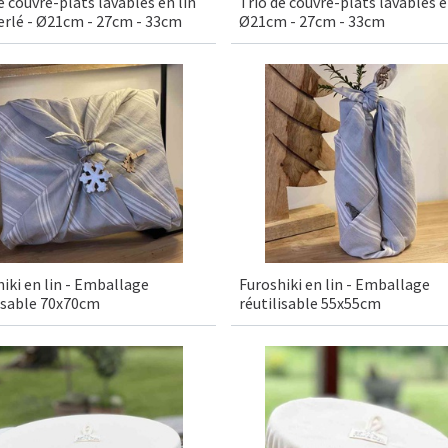
e couvre-plats lavables en lin
Trio de couvre-plats lavables en
erlé - Ø21cm - 27cm - 33cm
Ø21cm - 27cm - 33cm
iki en lin - Emballage
Furoshiki en lin - Emballage
lisable 70x70cm
réutilisable 55x55cm