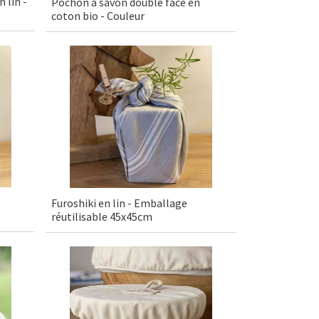
 lin -
Pochon à savon double face en
coton bio - Couleur
Furoshiki en lin - Emballage
réutilisable 45x45cm