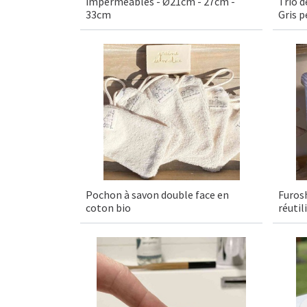
imperméables - Ø21cm - 27cm -
Trio d
33cm
Gris p
Pochon à savon double face en
Furosh
coton bio
réuti