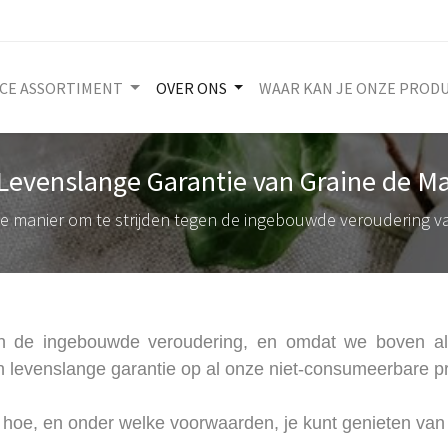
ICE ASSORTIMENT
OVER ONS
WAAR KAN JE ONZE PROD
Levenslange Garantie van Graine de Ma
ste manier om te strijden tegen de ingebouwde veroudering 
en de ingebouwde veroudering, en omdat we boven alle
 levenslange garantie op al onze niet-consumeerbare p
t hoe, en onder welke voorwaarden, je kunt genieten van