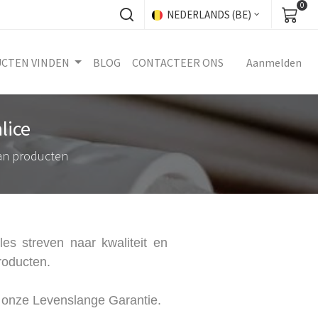
0
NEDERLANDS (BE)
UCTEN VINDEN
BLOG
CONTACTEER ONS
Aanmelden
lice
van producten
s streven naar kwaliteit en
roducten.
 onze Levenslange Garantie.​