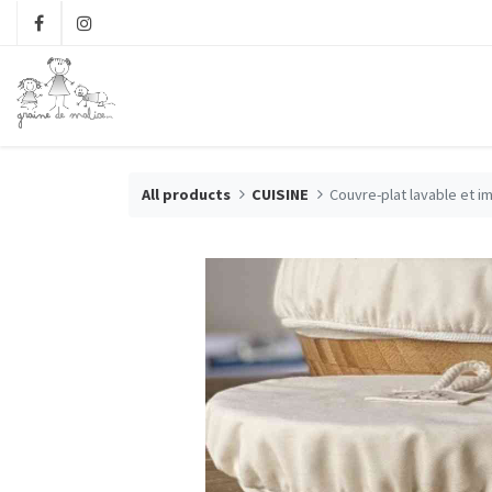
All products
CUISINE
Couvre-plat lavable et 