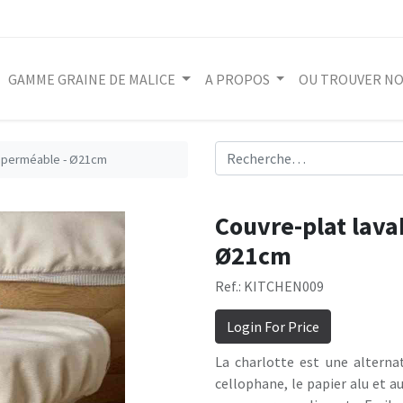
GAMME GRAINE DE MALICE
A PROPOS
OU TROUVER NO
imperméable - Ø21cm
Couvre-plat lava
Ø21cm
Ref.: KITCHEN009
Login For Price
La charlotte est une alternat
cellophane, le papier alu et a