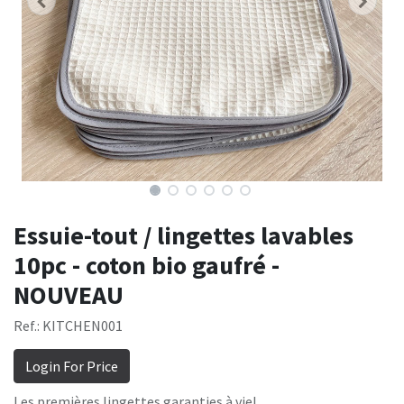
Essuie-tout / lingettes lavables
10pc - coton bio gaufré -
NOUVEAU
Ref.: KITCHEN001
Login For Price
Les premières lingettes garanties à vie!