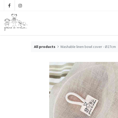
All products
Washable linen bowl cover - Ø27cm