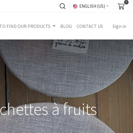
0
ENGLISH (US)
TO FIND OUR PRODUCTS
BLOG
CONTACT US
Sign in
ettes à fruits