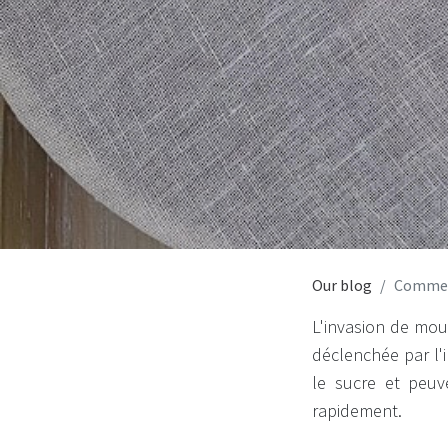
Our blog
Comment
L'invasion de mou
déclenchée par l'i
le sucre et peuv
rapidement.